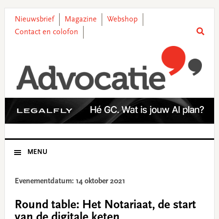
Skip
Skip
Skip
Skip
to
to
to
to
Nieuwsbrief
Magazine
Webshop
primary
main
primary
footer
Contact en colofon
navigation
content
sidebar
MENU
Evenementdatum: 14 oktober 2021
Round table: Het Notariaat, de start
van de digitale keten