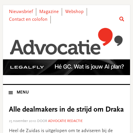
Skip
Skip
Skip
Skip
to
to
to
to
Nieuwsbrief
Magazine
Webshop
primary
main
primary
footer
Contact en colofon
navigation
content
sidebar
MENU
Alle dealmakers in de strijd om Draka
25 november 2010
DOOR
ADVOCATIE REDACTIE
Heel de Zuidas is uitgelopen om te adviseren bij de