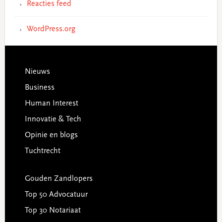
Reacties feed
WordPress.org
Footer
Nieuws
Business
Human Interest
Innovatie & Tech
Opinie en blogs
Tuchtrecht
Gouden Zandlopers
Top 50 Advocatuur
Top 30 Notariaat