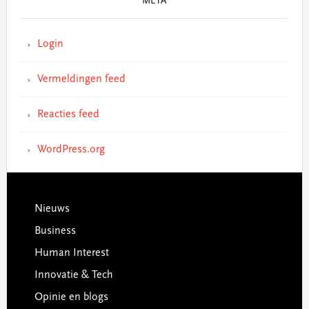
META
Login
Vermeldingen feed
Reacties feed
WordPress.org
Footer
Nieuws
Business
Human Interest
Innovatie & Tech
Opinie en blogs