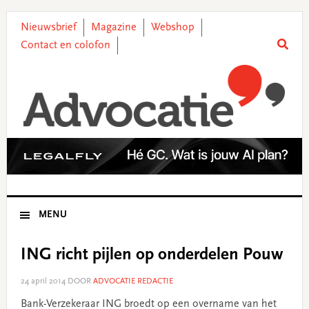
Skip
Skip
Skip
Skip
to
to
to
to
Nieuwsbrief
Magazine
Webshop
primary
main
primary
footer
Contact en colofon
navigation
content
sidebar
MENU
ING richt pijlen op onderdelen Pouw
24 april 2014
DOOR
ADVOCATIE REDACTIE
Bank-Verzekeraar ING broedt op een overname van het