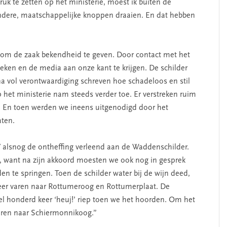
ruk te zetten op het ministerie, moest ik buiten de
ndere, maatschappelijke knoppen draaien. En dat hebben
 om de zaak bekendheid te geven. Door contact met het
oeken en de media aan onze kant te krijgen. De schilder
na vol verontwaardiging schreven hoe schadeloos en stil
p het ministerie nam steeds verder toe. Er verstreken ruim
os. En toen werden we ineens uitgenodigd door het
aten.
NV alsnog de ontheffing verleend aan de Waddenschilder.
t, want na zijn akkoord moesten we ook nog in gesprek
n te springen. Toen de schilder water bij de wijn deed,
weer varen naar Rottumeroog en Rottumerplaat. De
el honderd keer ‘heuj!’ riep toen we het hoorden. Om het
aren naar Schiermonnikoog.”