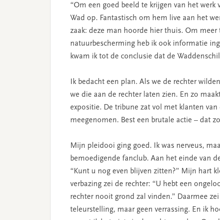
“Om een goed beeld te krijgen van het werk
Wad op. Fantastisch om hem live aan het wer
zaak: deze man hoorde hier thuis. Om meer 
natuurbescherming heb ik ook informatie ing
kwam ik tot de conclusie dat de Waddenschi
Ik bedacht een plan. Als we de rechter wilde
we die aan de rechter laten zien. En zo maak
expositie. De tribune zat vol met klanten van
meegenomen. Best een brutale actie – dat zo
Mijn pleidooi ging goed. Ik was nerveus, maa
bemoedigende fanclub. Aan het einde van de z
“Kunt u nog even blijven zitten?” Mijn hart kl
verbazing zei de rechter: “U hebt een ongeloof
rechter nooit grond zal vinden.” Daarmee zei h
teleurstelling, maar geen verrassing. En ik h