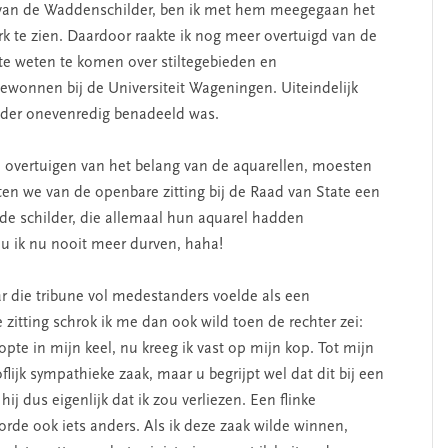
 van de Waddenschilder, ben ik met hem meegegaan het
k te zien. Daardoor raakte ik nog meer overtuigd van de
te weten te komen over stiltegebieden en
ewonnen bij de Universiteit Wageningen. Uiteindelijk
lder onevenredig benadeeld was.
n overtuigen van het belang van de aquarellen, moesten
ten we van de openbare zitting bij de Raad van State een
 de schilder, die allemaal hun aquarel hadden
u ik nu nooit meer durven, haha!
r die tribune vol medestanders voelde als een
itting schrok ik me dan ook wild toen de rechter zei:
opte in mijn keel, nu kreeg ik vast op mijn kop. Tot mijn
lijk sympathieke zaak, maar u begrijpt wel dat dit bij een
ij dus eigenlijk dat ik zou verliezen. Een flinke
oorde ook iets anders. Als ik deze zaak wilde winnen,