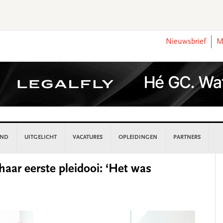
Nieuwsbrief
M
AND
UITGELICHT
VACATURES
OPLEIDINGEN
PARTNERS
P
aar eerste pleidooi: ‘Het was
S