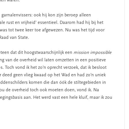
den waren.
garnalenvissers: ook hij kon zijn beroep alleen
le rust en vrijheid’ essentieel. Daarom had hij bij het
was tot twee keer toe afgewezen. Nu was het tijd voor
 Raad van State.
teen dat dit hoogstwaarschijnlijk een
mission impossible
ng van de overheid wil laten omzetten in een positieve
oos. Toch vond ik het zo’n oprecht verzoek, dat ik besloot
r deed geen vlieg kwaad op het Wad en had zo’n uniek
ddenschilders komen die dan óók de stiltegebieden in
 zou de overheid toch ook moeten doen, vond ik. Na
gingsbasis aan. Het werd vast een hele kluif, maar ik zou