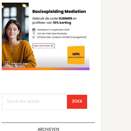
Search
SEARCH
ZOEK
this
website
ARCHIEVEN