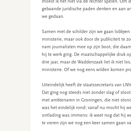
moest ik het niet via de rechter spelen. Om d
gebaande juridische paden denken en aan a
we gedaan.
Samen met de schilder zijn we gaan lobbyen
ministerie, maar ook door de publiciteit te z
nam journalisten mee op zijn boot, die daar
hij te werk ging. De maatschappelijke druk o
drie jaar, maar de Waddenzaak liet ik niet l
ministerie. Of we nog eens wilden komen pr
Uiteindelijk heeft de staatssecretaris van L
Dat ging nog steeds niet zonder slag of stoo
met ambtenaren in Groningen, die niet stonde
was het eindelijk rond: vanaf nu mocht hij 
ontlading was immens: ik weet nog dat hij w
te vieren zijn we nog een keer samen gaan v