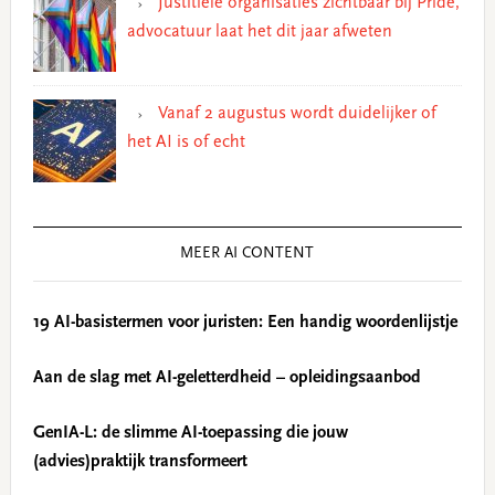
Justitiële organisaties zichtbaar bij Pride,
advocatuur laat het dit jaar afweten
Vanaf 2 augustus wordt duidelijker of
het AI is of echt
MEER AI CONTENT
19 AI-basistermen voor juristen: Een handig woordenlijstje
Aan de slag met AI-geletterdheid – opleidingsaanbod
GenIA-L: de slimme AI-toepassing die jouw
(advies)praktijk transformeert