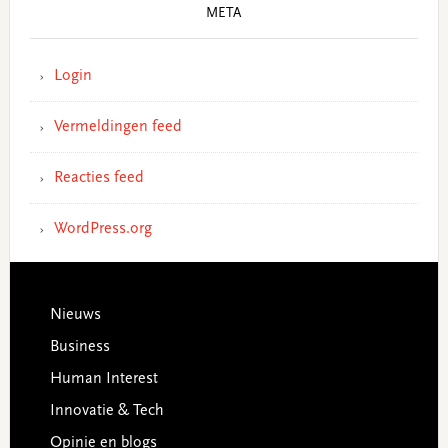
META
Login
Vermeldingen feed
Reacties feed
WordPress.org
Footer
Nieuws
Business
Human Interest
Innovatie & Tech
Opinie en blogs