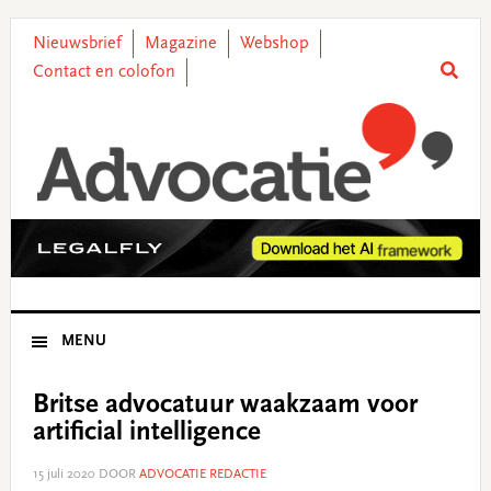
Skip
Skip
Skip
Skip
to
to
to
to
Nieuwsbrief
Magazine
Webshop
primary
main
primary
footer
Contact en colofon
navigation
content
sidebar
MENU
Britse advocatuur waakzaam voor
artificial intelligence
15 juli 2020
DOOR
ADVOCATIE REDACTIE