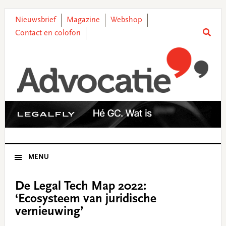
Skip
Skip
Skip
Skip
to
to
to
to
Nieuwsbrief
Magazine
Webshop
primary
main
primary
footer
Contact en colofon
navigation
content
sidebar
MENU
De Legal Tech Map 2022:
‘Ecosysteem van juridische
vernieuwing’