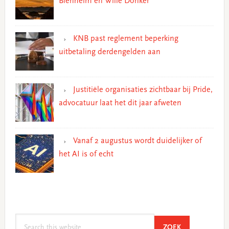
Blenheim en Wille Donker
KNB past reglement beperking
uitbetaling derdengelden aan
Justitiële organisaties zichtbaar bij Pride,
advocatuur laat het dit jaar afweten
Vanaf 2 augustus wordt duidelijker of
het AI is of echt
Search
SEARCH
ZOEK