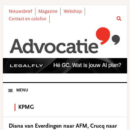
Skip
Skip
Skip
Skip
to
to
to
to
Nieuwsbrief
Magazine
Webshop
primary
main
primary
footer
Contact en colofon
navigation
content
sidebar
MENU
KPMG
Diana van Everdingen naar AFM, Crucq naar