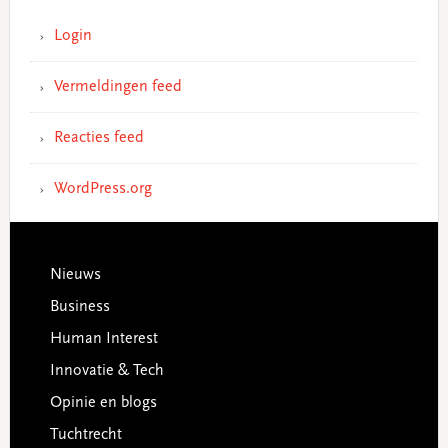
Login
Vermeldingen feed
Reacties feed
WordPress.org
Footer
Nieuws
Business
Human Interest
Innovatie & Tech
Opinie en blogs
Tuchtrecht