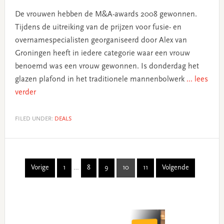
De vrouwen hebben de M&A-awards 2008 gewonnen.
Tijdens de uitreiking van de prijzen voor fusie- en
overnamespecialisten georganiseerd door Alex van
Groningen heeft in iedere categorie waar een vrouw
benoemd was een vrouw gewonnen. Is donderdag het
glazen plafond in het traditionele mannenbolwerk
... lees
verder
FILED UNDER:
DEALS
Interim
Vorige
1
…
8
9
10
11
Volgende
Page
Page
Page
Page
Page
pages
omitted
Primary