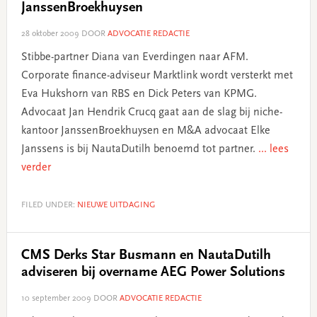
JanssenBroekhuysen
28 oktober 2009
DOOR
ADVOCATIE REDACTIE
Stibbe-partner Diana van Everdingen naar AFM.
Corporate finance-adviseur Marktlink wordt versterkt met
Eva Hukshorn van RBS en Dick Peters van KPMG.
Advocaat Jan Hendrik Crucq gaat aan de slag bij niche-
kantoor JanssenBroekhuysen en M&A advocaat Elke
Janssens is bij NautaDutilh benoemd tot partner.
... lees
verder
FILED UNDER:
NIEUWE UITDAGING
CMS Derks Star Busmann en NautaDutilh
adviseren bij overname AEG Power Solutions
10 september 2009
DOOR
ADVOCATIE REDACTIE