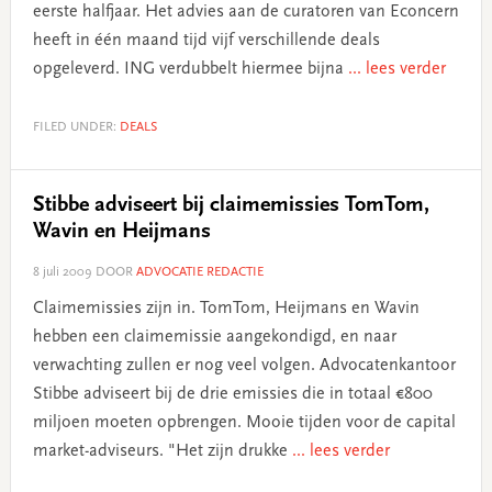
eerste halfjaar. Het advies aan de curatoren van Econcern
heeft in één maand tijd vijf verschillende deals
opgeleverd. ING verdubbelt hiermee bijna
... lees verder
FILED UNDER:
DEALS
Stibbe adviseert bij claimemissies TomTom,
Wavin en Heijmans
8 juli 2009
DOOR
ADVOCATIE REDACTIE
Claimemissies zijn in. TomTom, Heijmans en Wavin
hebben een claimemissie aangekondigd, en naar
verwachting zullen er nog veel volgen. Advocatenkantoor
Stibbe adviseert bij de drie emissies die in totaal €800
miljoen moeten opbrengen. Mooie tijden voor de capital
market-adviseurs. "Het zijn drukke
... lees verder