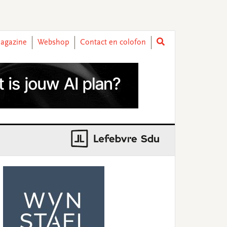
agazine
Webshop
Contact en colofon
rimary
idebar