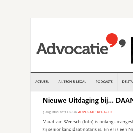
Skip
Skip
Skip
Skip
to
to
to
to
primary
main
primary
footer
navigation
content
sidebar
ACTUEEL
AI, TECH & LEGAL
PODCASTS
DE ST
Nieuwe Uitdaging bij… DAAN
9 augustus 2017
DOOR
ADVOCATIE REDACTIE
Maud van Weersch (foto) is onlangs overge
zij senior kandidaat-notaris is. En er is een