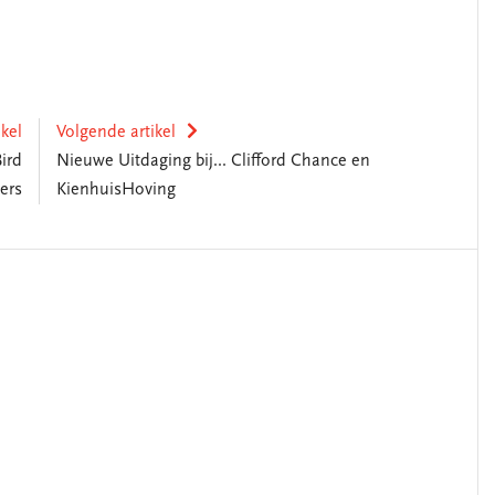
ikel
Volgende artikel
ird
Nieuwe Uitdaging bij... Clifford Chance en
ers
KienhuisHoving