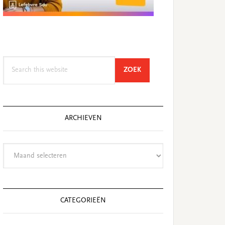
Search
SEARCH
ZOEK
this
website
ARCHIEVEN
Archieven
CATEGORIEËN