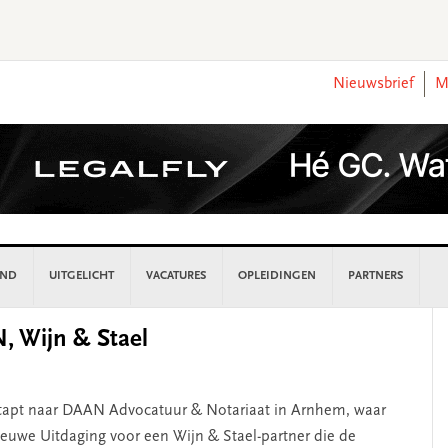
Nieuwsbrief
M
AND
UITGELICHT
VACATURES
OPLEIDINGEN
PARTNERS
P
, Wijn & Stael
S
stapt naar DAAN Advocatuur & Notariaat in Arnhem, waar
 Nieuwe Uitdaging voor een Wijn & Stael-partner die de