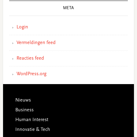
META
Login
Vermeldingen feed
Reacties feed
WordPress.org
Footer
Nieuws
Business
Human Interest
Innovatie & Tech