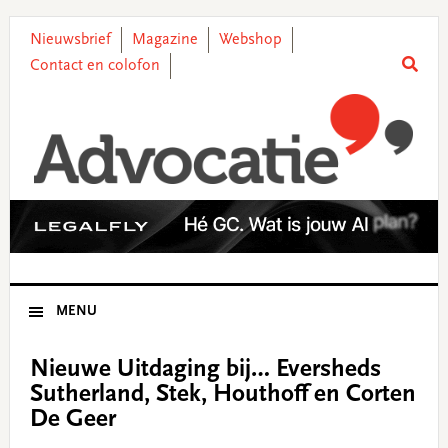
Skip
Skip
Skip
Skip
to
to
to
to
Nieuwsbrief
Magazine
Webshop
primary
main
primary
footer
Contact en colofon
navigation
content
sidebar
MENU
Nieuwe Uitdaging bij… Eversheds
Sutherland, Stek, Houthoff en Corten
De Geer