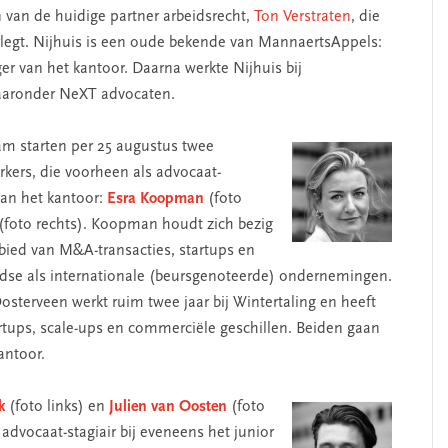
 van de huidige partner arbeidsrecht,
Ton Verstraten
, die
erlegt. Nijhuis is een oude bekende van MannaertsAppels:
ger van het kantoor. Daarna werkte Nijhuis bij
 waaronder NeXT advocaten.
am starten per 25 augustus twee
kers, die voorheen als advocaat-
aan het kantoor:
Esra Koopman
(foto
(foto rechts). Koopman houdt zich bezig
bied van M&A-transacties, startups en
dse als internationale (beursgenoteerde) ondernemingen.
osterveen werkt ruim twee jaar bij Wintertaling en heeft
rtups, scale-ups en commerciële geschillen. Beiden gaan
antoor.
k
(foto links) en
Julien van Oosten
(foto
advocaat-stagiair bij eveneens het junior