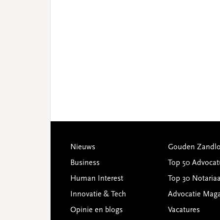
Footer
Nieuws
Gouden Zandlo
Business
Top 50 Advocat
Human Interest
Top 30 Notariaa
Innovatie & Tech
Advocatie Mag
Opinie en blogs
Vacatures