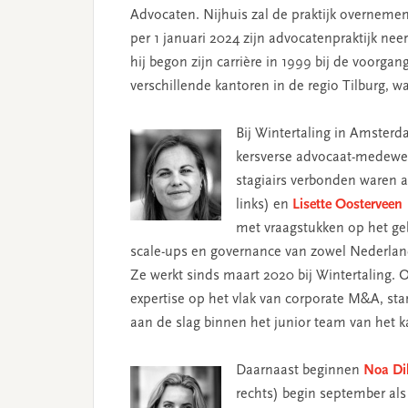
Advocaten. Nijhuis zal de praktijk overnemen
per 1 januari 2024 zijn advocatenpraktijk ne
hij begon zijn carrière in 1999 bij de voorgan
verschillende kantoren in de regio Tilburg,
Bij Wintertaling in Amsterd
kersverse advocaat-medewer
stagiairs verbonden waren 
links) en
Lisette Oosterveen
met vraagstukken op het ge
scale-ups en governance van zowel Nederlan
Ze werkt sinds maart 2020 bij Wintertaling. O
expertise op het vlak van corporate M&A, sta
aan de slag binnen het junior team van het k
Daarnaast beginnen
Noa Di
rechts) begin september als 