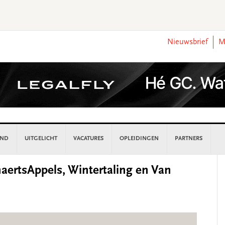
Nieuwsbrief
M
AND
UITGELICHT
VACATURES
OPLEIDINGEN
PARTNERS
P
ertsAppels, Wintertaling en Van
S