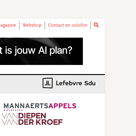
agazine
Webshop
Contact en colofon
rimary
idebar