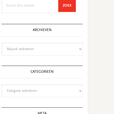
Search
SEARCH
ZOEK
this
website
ARCHIEVEN
Archieven
CATEGORIEËN
Categorieën
META