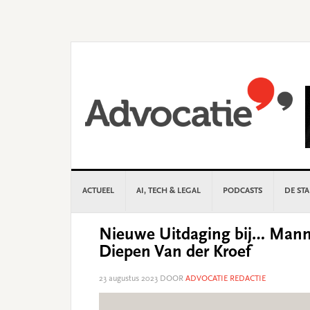
Skip
Skip
Skip
Skip
to
to
to
to
primary
main
primary
footer
navigation
content
sidebar
ACTUEEL
AI, TECH & LEGAL
PODCASTS
DE ST
Nieuwe Uitdaging bij… Manna
Diepen Van der Kroef
23 augustus 2023
DOOR
ADVOCATIE REDACTIE