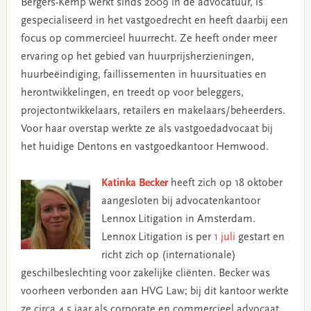
Bergers-Kemp werkt sinds 2009 in de advocatuur, is
gespecialiseerd in het vastgoedrecht en heeft daarbij een
focus op commercieel huurrecht. Ze heeft onder meer
ervaring op het gebied van huurprijsherzieningen,
huurbeëindiging, faillissementen in huursituaties en
herontwikkelingen, en treedt op voor beleggers,
projectontwikkelaars, retailers en makelaars/beheerders.
Voor haar overstap werkte ze als vastgoedadvocaat bij
het huidige Dentons en vastgoedkantoor Hemwood.
Katinka Becker
heeft zich op 18 oktober
aangesloten bij advocatenkantoor
Lennox Litigation in Amsterdam.
Lennox Litigation is per
1 juli
gestart en
richt zich op (internationale)
geschilbeslechting voor zakelijke cliënten. Becker was
voorheen verbonden aan HVG Law; bij dit kantoor werkte
ze circa 4,5 jaar als corporate en commercieel advocaat.