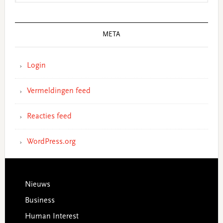
META
Login
Vermeldingen feed
Reacties feed
WordPress.org
Footer
Nieuws
Business
Human Interest