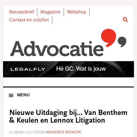
Skip
Skip
Skip
Skip
to
to
to
to
Nieuwsbrief
Magazine
Webshop
primary
main
primary
footer
Contact en colofon
navigation
content
sidebar
MENU
Nieuwe Uitdaging bij… Van Benthem
& Keulen en Lennox Litigation
27 oktober 2021
DOOR
ADVOCATIE REDACTIE