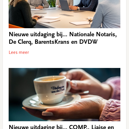
Nieuwe uitdaging bij… Nationale Notaris,
De Clerq, BarentsKrans en DVDW
Lees meer
Nieuwe uitdaging bij… COMP., Liaise en