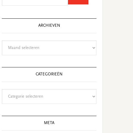
this
website
ARCHIEVEN
Archieven
CATEGORIEËN
Categorieën
META