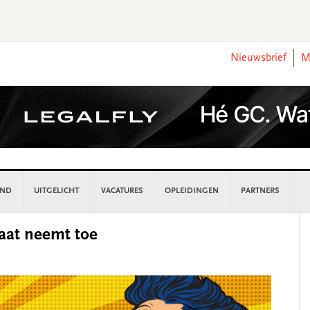
Nieuwsbrief
M
AND
UITGELICHT
VACATURES
OPLEIDINGEN
PARTNERS
P
iaat neemt toe
S