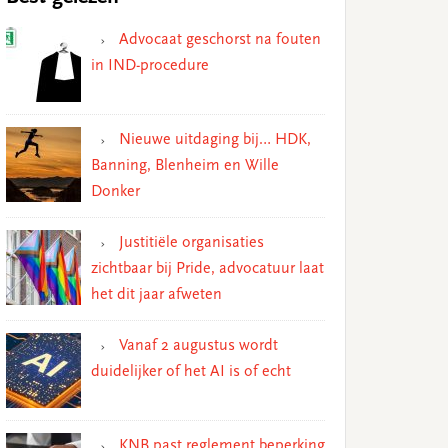
Advocaat geschorst na fouten
in IND-procedure
Nieuwe uitdaging bij… HDK,
Banning, Blenheim en Wille
Donker
Justitiële organisaties
zichtbaar bij Pride, advocatuur laat
het dit jaar afweten
Vanaf 2 augustus wordt
duidelijker of het AI is of echt
KNB past reglement beperking