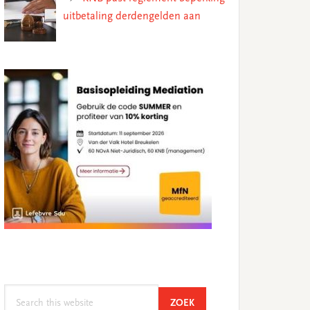
uitbetaling derdengelden aan
Search
SEARCH
ZOEK