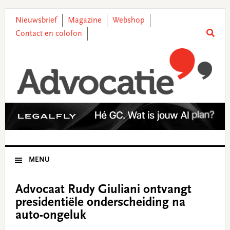
Skip
Skip
Skip
Skip
to
to
to
to
Nieuwsbrief
Magazine
Webshop
primary
main
primary
footer
Contact en colofon
navigation
content
sidebar
MENU
Advocaat Rudy Giuliani ontvangt
presidentiële onderscheiding na
auto-ongeluk