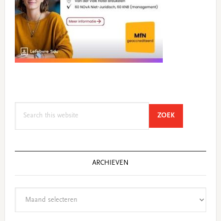
Search
SEARCH
ZOEK
this
website
ARCHIEVEN
Archieven