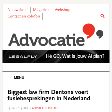
Skip
Skip
Skip
Skip
to
to
to
to
Nieuwsbrief
Magazine
Webshop
primary
main
primary
footer
Contact en colofon
navigation
content
sidebar
MENU
Biggest law firm Dentons voert
fusiebesprekingen in Nederland
15 juni 2015
DOOR
ADVOCATIE REDACTIE