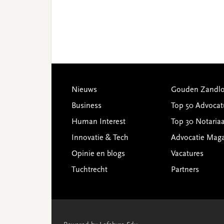
Footer
Nieuws
Gouden Zandlo
Business
Top 50 Advocat
Human Interest
Top 30 Notariaa
Innovatie & Tech
Advocatie Mag
Opinie en blogs
Vacatures
Tuchtrecht
Partners