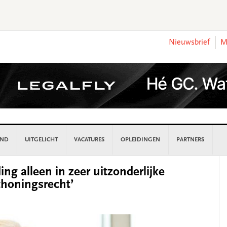
Nieuwsbrief
M
AND
UITGELICHT
VACATURES
OPLEIDINGEN
PARTNERS
P
ng alleen in zeer uitzonderlijke
S
honingsrecht’