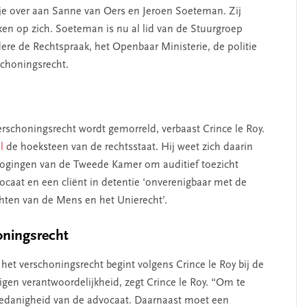
kje over aan Sanne van Oers en Jeroen Soeteman. Zij
 op zich. Soeteman is nu al lid van de Stuurgroep
ere de Rechtspraak, het Openbaar Ministerie, de politie
schoningsrecht.
erschoningsrecht wordt gemorreld, verbaast Crince le Roy.
l
de hoeksteen van de rechtsstaat. Hij weet zich daarin
gingen van de Tweede Kamer om auditief toezicht
ocaat en een cliënt in detentie ‘onverenigbaar met de
hten van de Mens en het Unierecht’.
oningsrecht
 het verschonings­recht begint volgens Crince le Roy bij de
igen verantwoordelijkheid, zegt Crince le Roy. “Om te
hoedanigheid van de advocaat. Daarnaast moet een