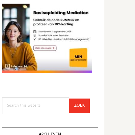
Search
SEARCH
ZOEK
this
website
ARCHIEVEN