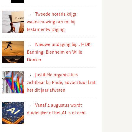
Tweede notaris krijgt
waarschuwing om rol bij
testamentwijziging
Nieuwe uitdaging bij… HDK,
Banning, Blenheim en Wille
Donker
Justitiële organisaties
zichtbaar bij Pride, advocatuur laat
het dit jaar afweten
Vanaf 2 augustus wordt
duidelijker of het AI is of echt