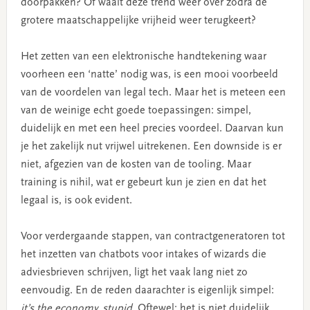
doorpakken? Of waait deze trend weer over zodra de
grotere maatschappelijke vrijheid weer terugkeert?
Het zetten van een elektronische handtekening waar
voorheen een ‘natte’ nodig was, is een mooi voorbeeld
van de voordelen van legal tech. Maar het is meteen een
van de weinige echt goede toepassingen: simpel,
duidelijk en met een heel precies voordeel. Daarvan kun
je het zakelijk nut vrijwel uitrekenen. Een downside is er
niet, afgezien van de kosten van de tooling. Maar
training is nihil, wat er gebeurt kun je zien en dat het
legaal is, is ook evident.
Voor verdergaande stappen, van contractgeneratoren tot
het inzetten van chatbots voor intakes of wizards die
adviesbrieven schrijven, ligt het vaak lang niet zo
eenvoudig. En de reden daarachter is eigenlijk simpel:
it’s the economy, stupid.
Oftewel: het is niet duidelijk