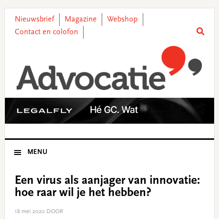
Skip
Skip
Skip
Skip
to
to
to
to
Nieuwsbrief
Magazine
Webshop
primary
main
primary
footer
Contact en colofon
navigation
content
sidebar
MENU
Een virus als aanjager van innovatie:
hoe raar wil je het hebben?
18 mei 2020
DOOR