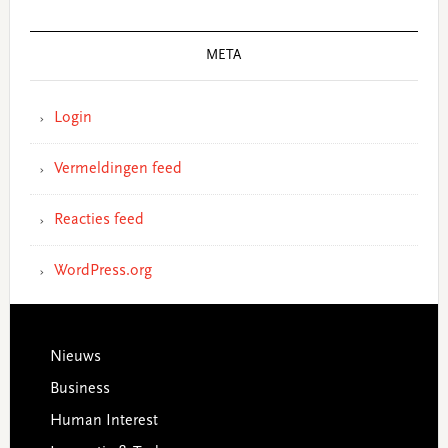
META
Login
Vermeldingen feed
Reacties feed
WordPress.org
Footer
Nieuws
Business
Human Interest