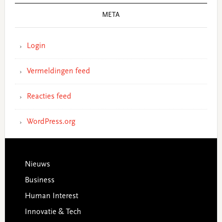
META
Login
Vermeldingen feed
Reacties feed
WordPress.org
Footer
Nieuws
Business
Human Interest
Innovatie & Tech