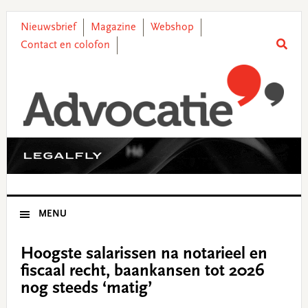
Skip
Skip
Skip
Skip
to
to
to
to
Nieuwsbrief
Magazine
Webshop
primary
main
primary
footer
Contact en colofon
navigation
content
sidebar
MENU
Hoogste salarissen na notarieel en
fiscaal recht, baankansen tot 2026
nog steeds ‘matig’