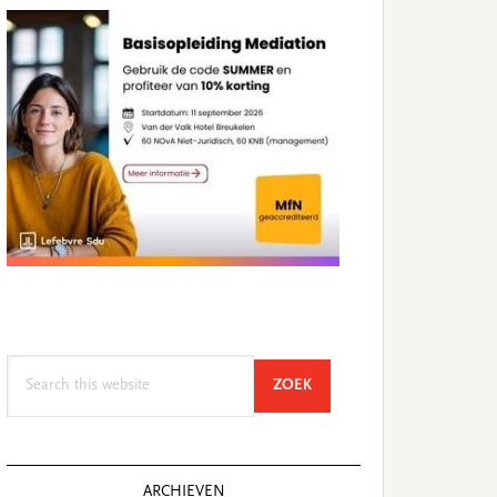
Search
SEARCH
ZOEK
this
website
ARCHIEVEN