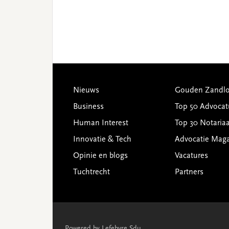
Footer
Nieuws
Gouden Zandlo
Business
Top 50 Advocat
Human Interest
Top 30 Notariaa
Innovatie & Tech
Advocatie Mag
Opinie en blogs
Vacatures
Tuchtrecht
Partners
Powered by Lefebvre Sdu