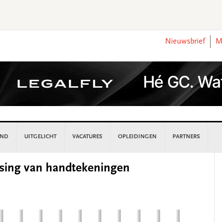
Nieuwsbrief
M
AND
UITGELICHT
VACATURES
OPLEIDINGEN
PARTNERS
P
alsing van handtekeningen
S