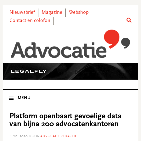
Skip
Skip
Skip
Skip
to
to
to
to
Nieuwsbrief
Magazine
Webshop
primary
main
primary
footer
Contact en colofon
navigation
content
sidebar
MENU
Platform openbaart gevoelige data
van bijna 200 advocatenkantoren
6 mei 2020
DOOR
ADVOCATIE REDACTIE