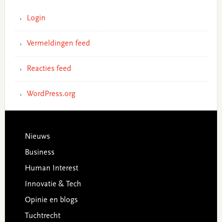
Login
Vermeldingen feed
Reacties feed
WordPress.org
Footer
Nieuws
Business
Human Interest
Innovatie & Tech
Opinie en blogs
Tuchtrecht