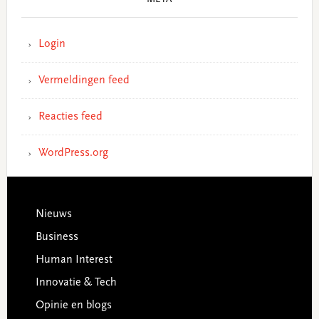
META
Login
Vermeldingen feed
Reacties feed
WordPress.org
Footer
Nieuws
Business
Human Interest
Innovatie & Tech
Opinie en blogs