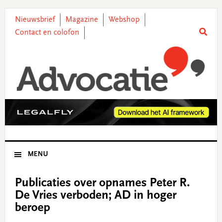
Skip
Skip
Skip
Skip
to
to
to
to
Nieuwsbrief
Magazine
Webshop
primary
main
primary
footer
Contact en colofon
navigation
content
sidebar
MENU
Publicaties over opnames Peter R.
De Vries verboden; AD in hoger
beroep