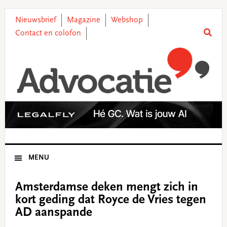
Skip
Skip
Skip
Skip
to
to
to
to
Nieuwsbrief
Magazine
Webshop
primary
main
primary
footer
Contact en colofon
navigation
content
sidebar
MENU
Amsterdamse deken mengt zich in
kort geding dat Royce de Vries tegen
AD aanspande