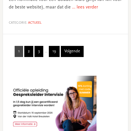
de beste website), maar dat die
... lees verder
CATEGORIE:
ACTUEEL
Interim
1
2
3
…
19
Volgende
Page
Page
Page
Page
pages
omitted
Primary
Sidebar