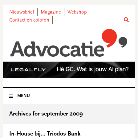
Skip
Skip
Skip
Skip
to
to
to
to
Nieuwsbrief
Magazine
Webshop
primary
main
primary
footer
Contact en colofon
navigation
content
sidebar
MENU
Archives for september 2009
In-House bij… Triodos Bank