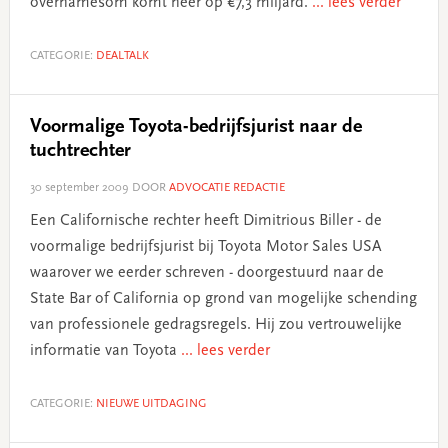
overnamesom komt neer op €7,3 miljard.
... lees verder
CATEGORIE:
DEALTALK
Voormalige Toyota-bedrijfsjurist naar de
tuchtrechter
30 september 2009
DOOR
ADVOCATIE REDACTIE
Een Californische rechter heeft Dimitrious Biller - de
voormalige bedrijfsjurist bij Toyota Motor Sales USA
waarover we eerder schreven - doorgestuurd naar de
State Bar of California op grond van mogelijke schending
van professionele gedragsregels. Hij zou vertrouwelijke
informatie van Toyota
... lees verder
CATEGORIE:
NIEUWE UITDAGING