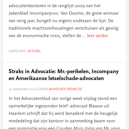
advocatenkantoren in de ranglijst 2009 van het
zakenblad Incompany100. Van Doorne, de grote winnaar
van vorig jaar, bungelt nu ergens onderaan de lijst. De
traditionele machtsverhoudingen verschuiven als gevolg
van de economische crisis, stellen de
... lees verder
CATEGORIE:
ACTUEEL
Straks in Advocatie: Mr.-perikelen, Incompany
en Amerikaanse letselschade-advocaten
30 september 2009
DOOR
ADVOCATIE REDACTIE
In het Advocatenblad van vorige week vrijdag stond een
opmerkelijke ingezonden brief: advocaat Blaauw uit
Haarlem schrijft dat hij werd benaderd met de heugelijk
mededeling dat zijn kantoor in aanmerking kwam voor
een nominatie voor een Gouden Muis (prijs van Mr. voor