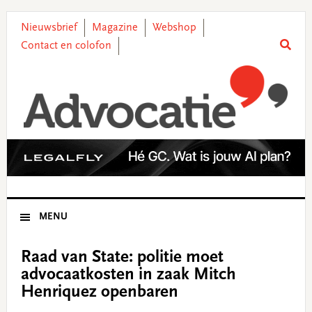
Skip
Skip
Skip
Skip
to
to
to
to
Nieuwsbrief
Magazine
Webshop
primary
main
primary
footer
Contact en colofon
navigation
content
sidebar
MENU
Raad van State: politie moet
advocaatkosten in zaak Mitch
Henriquez openbaren