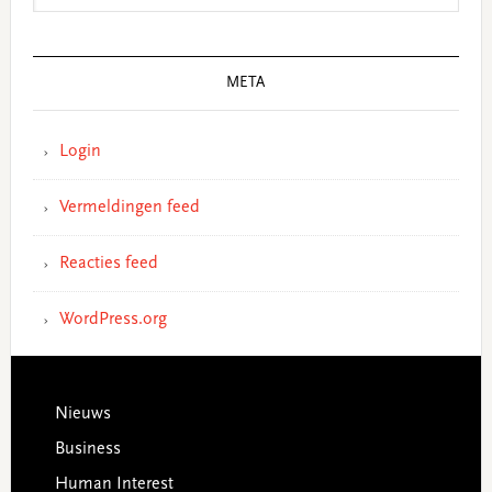
META
Login
Vermeldingen feed
Reacties feed
WordPress.org
Footer
Nieuws
Business
Human Interest