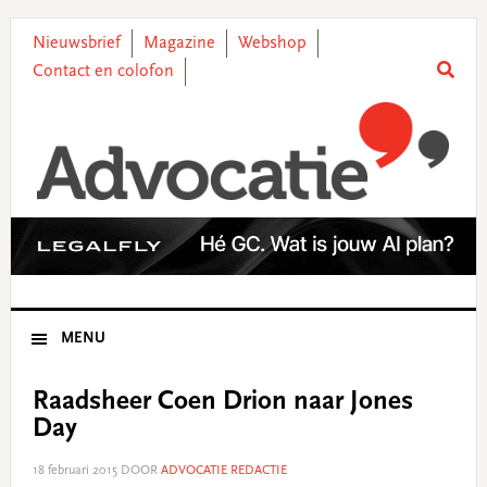
Skip
Skip
Skip
Skip
to
to
to
to
Nieuwsbrief
Magazine
Webshop
primary
main
primary
footer
Contact en colofon
navigation
content
sidebar
MENU
Raadsheer Coen Drion naar Jones
Day
18 februari 2015
DOOR
ADVOCATIE REDACTIE