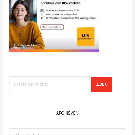
Search
SEARCH
ZOEK
this
website
ARCHIEVEN
Archieven