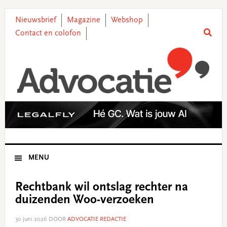
Skip
Skip
Skip
Skip
to
to
to
to
Nieuwsbrief
Magazine
Webshop
primary
main
primary
footer
Contact en colofon
navigation
content
sidebar
MENU
Rechtbank wil ontslag rechter na
duizenden Woo-verzoeken
30 juni 2026
DOOR
ADVOCATIE REDACTIE