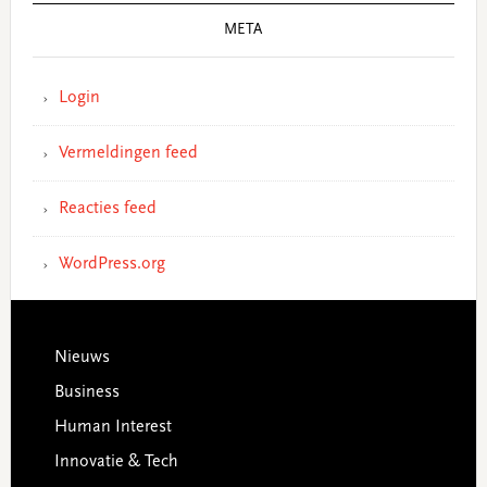
META
Login
Vermeldingen feed
Reacties feed
WordPress.org
Footer
Nieuws
Business
Human Interest
Innovatie & Tech