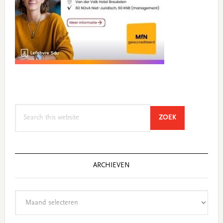
Search
SEARCH
ZOEK
this
website
ARCHIEVEN
Archieven