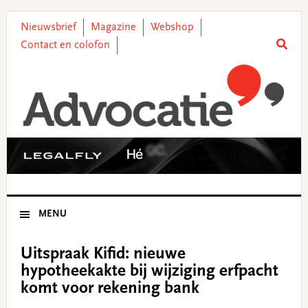
Skip
Skip
Skip
Skip
to
to
to
to
Nieuwsbrief
Magazine
Webshop
primary
main
primary
footer
Contact en colofon
navigation
content
sidebar
MENU
Uitspraak Kifid: nieuwe
hypotheekakte bij wijziging erfpacht
komt voor rekening bank