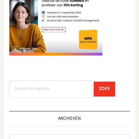
Search
SEARCH
ZOEK
this
website
ARCHIEVEN
Archieven