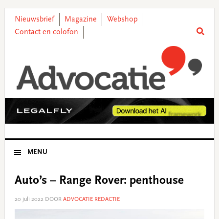
Skip
Skip
Skip
Skip
to
to
to
to
Nieuwsbrief
Magazine
Webshop
primary
main
primary
footer
Contact en colofon
navigation
content
sidebar
MENU
Auto’s – Range Rover: penthouse
20 juli 2022
DOOR
ADVOCATIE REDACTIE