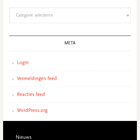
Categorieën
META
Login
Vermeldingen feed
Reacties feed
WordPress.org
Footer
Nieuws