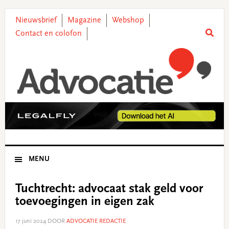
Skip
Skip
Skip
Skip
to
to
to
to
Nieuwsbrief
Magazine
Webshop
primary
main
primary
footer
Contact en colofon
navigation
content
sidebar
MENU
Tuchtrecht: advocaat stak geld voor
toevoegingen in eigen zak
17 juni 2024
DOOR
ADVOCATIE REDACTIE