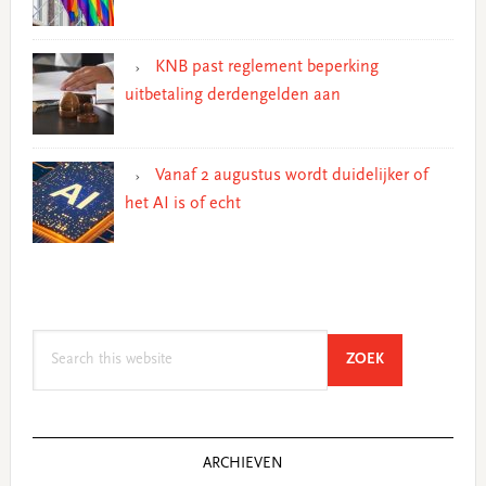
KNB past reglement beperking
uitbetaling derdengelden aan
Vanaf 2 augustus wordt duidelijker of
het AI is of echt
Search
SEARCH
ZOEK
this
website
ARCHIEVEN