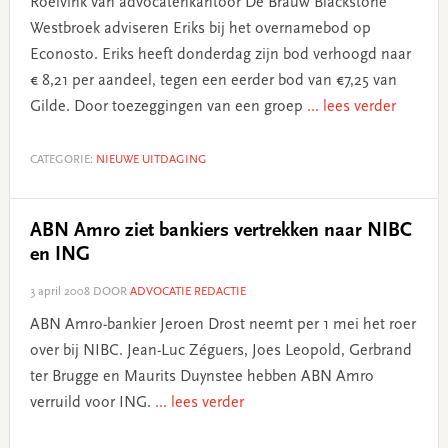
Roelvink van advocatenkantoor De Brauw Blackstone
Westbroek adviseren Eriks bij het overnamebod op
Econosto. Eriks heeft donderdag zijn bod verhoogd naar
€ 8,21 per aandeel, tegen een eerder bod van €7,25 van
Gilde. Door toezeggingen van een groep
... lees verder
CATEGORIE:
NIEUWE UITDAGING
ABN Amro ziet bankiers vertrekken naar NIBC
en ING
3 april 2008
DOOR
ADVOCATIE REDACTIE
ABN Amro-bankier Jeroen Drost neemt per 1 mei het roer
over bij NIBC. Jean-Luc Zéguers, Joes Leopold, Gerbrand
ter Brugge en Maurits Duynstee hebben ABN Amro
verruild voor ING.
... lees verder