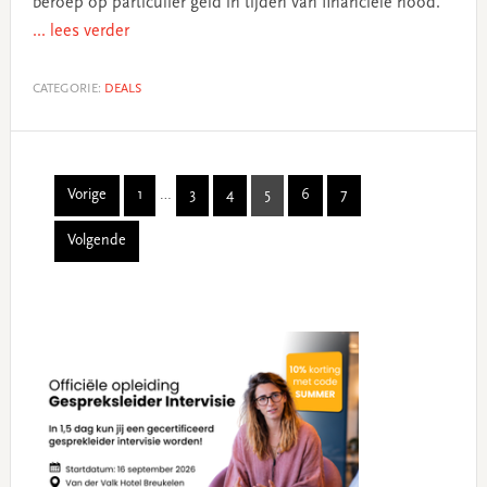
beroep op particulier geld in tijden van financiële nood.
... lees verder
CATEGORIE:
DEALS
Interim
Vorige
1
…
3
4
5
6
7
Page
Page
Page
Page
Page
Page
pages
Volgende
omitted
Primary
Sidebar