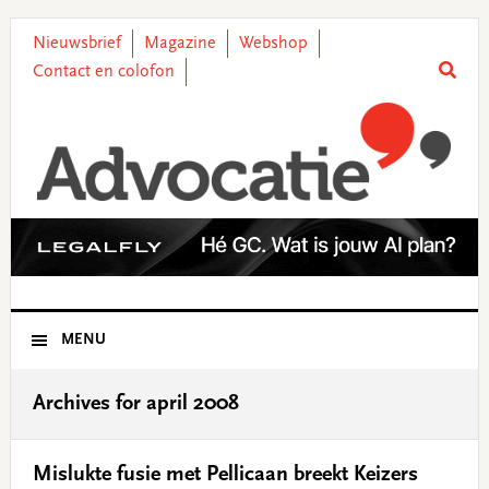
Skip
Skip
Skip
Skip
to
to
to
to
Nieuwsbrief
Magazine
Webshop
primary
main
primary
footer
Contact en colofon
navigation
content
sidebar
MENU
Archives for april 2008
Mislukte fusie met Pellicaan breekt Keizers