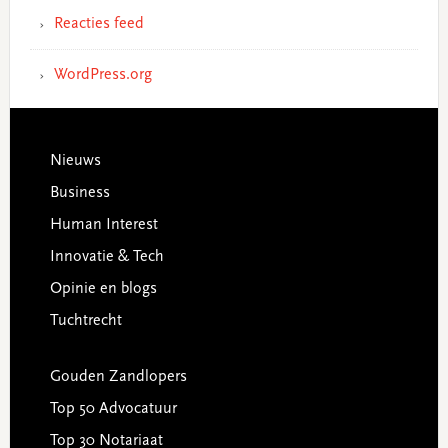
Reacties feed
WordPress.org
Footer
Nieuws
Business
Human Interest
Innovatie & Tech
Opinie en blogs
Tuchtrecht
Gouden Zandlopers
Top 50 Advocatuur
Top 30 Notariaat