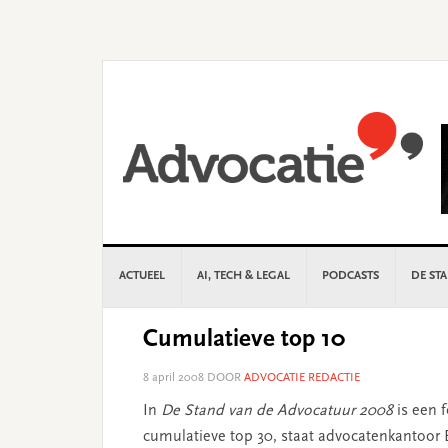
Skip
Skip
Skip
Skip
to
to
to
to
primary
main
primary
footer
navigation
content
sidebar
ACTUEEL
AI, TECH & LEGAL
PODCASTS
DE ST
Cumulatieve top 10
8 april 2008
DOOR
ADVOCATIE REDACTIE
In
De Stand van de Advocatuur 2008
is een 
cumulatieve top 30, staat advocatenkantoor