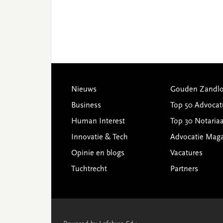
Footer
Nieuws
Gouden Zandlo
Business
Top 50 Advocat
Human Interest
Top 30 Notariaa
Innovatie & Tech
Advocatie Mag
Opinie en blogs
Vacatures
Tuchtrecht
Partners