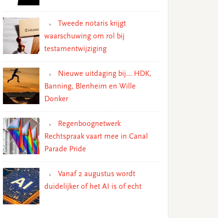
Tweede notaris krijgt
waarschuwing om rol bij
testamentwijziging
Nieuwe uitdaging bij… HDK,
Banning, Blenheim en Wille
Donker
Regenboognetwerk
Rechtspraak vaart mee in Canal
Parade Pride
Vanaf 2 augustus wordt
duidelijker of het AI is of echt