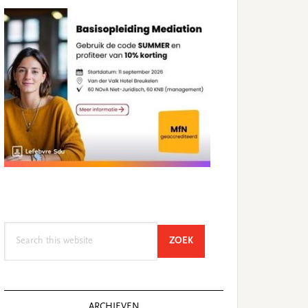
Search
SEARCH
ZOEK
this
website
ARCHIEVEN