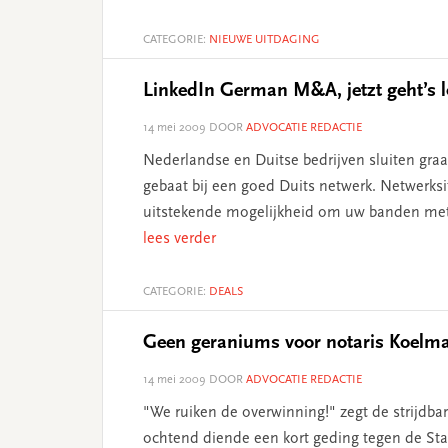
CATEGORIE:
NIEUWE UITDAGING
LinkedIn German M&A, jetzt geht’s l
14 mei 2009
DOOR
ADVOCATIE REDACTIE
Nederlandse en Duitse bedrijven sluiten gra
gebaat bij een goed Duits netwerk. Netwerk
uitstekende mogelijkheid om uw banden met d
lees verder
CATEGORIE:
DEALS
Geen geraniums voor notaris Koelm
14 mei 2009
DOOR
ADVOCATIE REDACTIE
"We ruiken de overwinning!" zegt de strijdba
ochtend diende een kort geding tegen de Sta