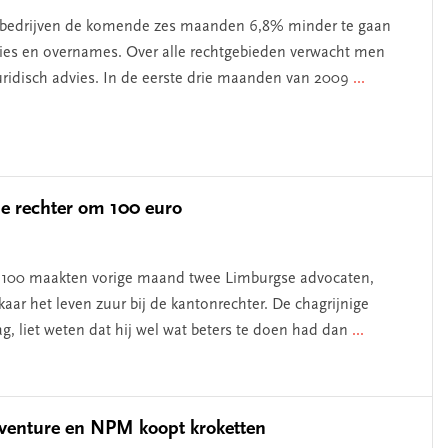
t bedrijven de komende zes maanden 6,8% minder te gaan
usies en overnames. Over alle rechtgebieden verwacht men
juridisch advies. In de eerste drie maanden van 2009
...
de rechter om 100 euro
€ 100 maakten vorige maand twee Limburgse advocaten,
kaar het leven zuur bij de kantonrechter. De chagrijnige
 zag, liet weten dat hij wel wat beters te doen had dan
...
t venture en NPM koopt kroketten