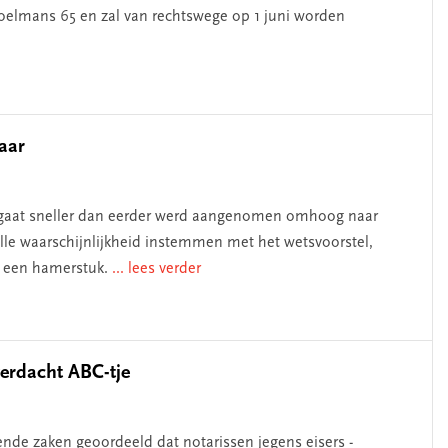
oelmans 65 en zal van rechtswege op 1 juni worden
jaar
en gaat sneller dan eerder werd aangenomen omhoog naar
alle waarschijnlijkheid instemmen met het wetsvoorstel,
is een hamerstuk.
... lees verder
erdacht ABC-tje
lende zaken geoordeeld dat notarissen jegens eisers -