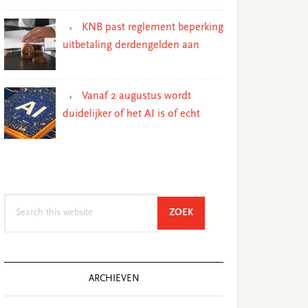
KNB past reglement beperking
uitbetaling derdengelden aan
Vanaf 2 augustus wordt
duidelijker of het AI is of echt
Search
SEARCH
ZOEK
this
website
ARCHIEVEN