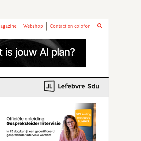
agazine
Webshop
Contact en colofon
rimary
idebar