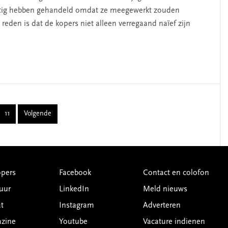
atig hebben gehandeld omdat ze meegewerkt zouden
reden is dat de kopers niet alleen verregaand naïef zijn
nterim
11
Volgende
Page
ages
mitted
pers
Facebook
Contact en colofon
uur
LinkedIn
Meld nieuws
t
Instagram
Adverteren
azine
Youtube
Vacature indienen