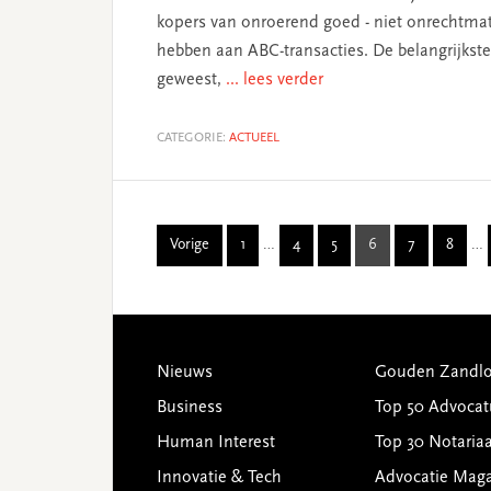
kopers van onroerend goed - niet onrechtm
hebben aan ABC-transacties. De belangrijkste 
geweest,
... lees verder
CATEGORIE:
ACTUEEL
Interim
I
Vorige
1
…
4
5
6
7
8
…
Page
Page
Page
Page
Page
Page
pages
p
omitted
o
Footer
Nieuws
Gouden Zandlo
Business
Top 50 Advocat
Human Interest
Top 30 Notariaa
Innovatie & Tech
Advocatie Mag