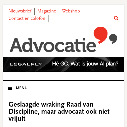
Skip
Skip
Skip
Skip
to
to
to
to
Nieuwsbrief
Magazine
Webshop
primary
main
primary
footer
Contact en colofon
navigation
content
sidebar
MENU
Geslaagde wraking Raad van
Discipline, maar advocaat ook niet
vrijuit