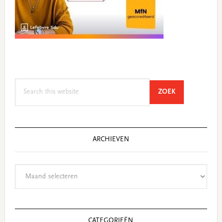
Search
SEARCH
ZOEK
this
website
ARCHIEVEN
Archieven
CATEGORIEËN