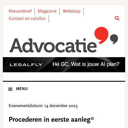
Skip
Skip
Skip
Skip
to
to
to
to
Nieuwsbrief
Magazine
Webshop
primary
main
primary
footer
Contact en colofon
navigation
content
sidebar
MENU
Evenementdatum: 14 december 2023
Procederen in eerste aanleg*