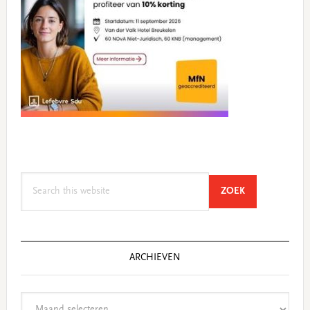
Search
SEARCH
ZOEK
this
website
ARCHIEVEN
Archieven