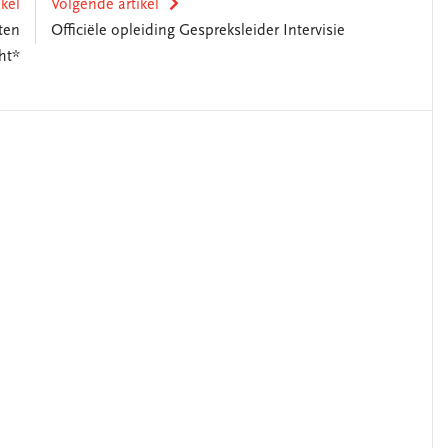
ikel
Volgende artikel
ten
Officiële opleiding Gespreksleider Intervisie
ht*