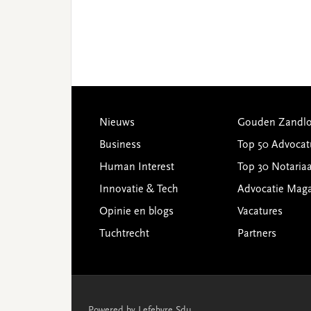
Footer
Nieuws
Gouden Zandlo
Business
Top 50 Advocat
Human Interest
Top 30 Notariaa
Innovatie & Tech
Advocatie Mag
Opinie en blogs
Vacatures
Tuchtrecht
Partners
Powered by Lefebvre Sdu