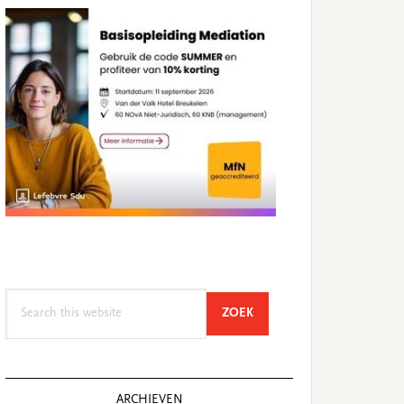
Search
SEARCH
ZOEK
this
website
ARCHIEVEN