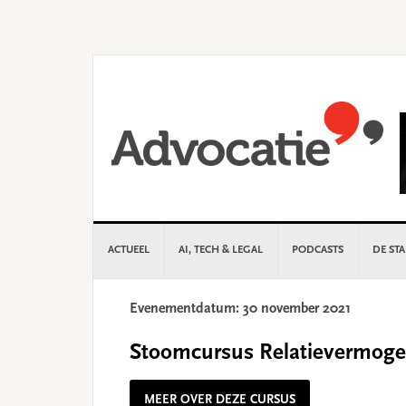
Skip
Skip
Skip
Skip
to
to
to
to
primary
main
primary
footer
navigation
content
sidebar
ACTUEEL
AI, TECH & LEGAL
PODCASTS
DE ST
Evenementdatum: 30 november 2021
Stoomcursus Relatievermoge
MEER OVER DEZE CURSUS