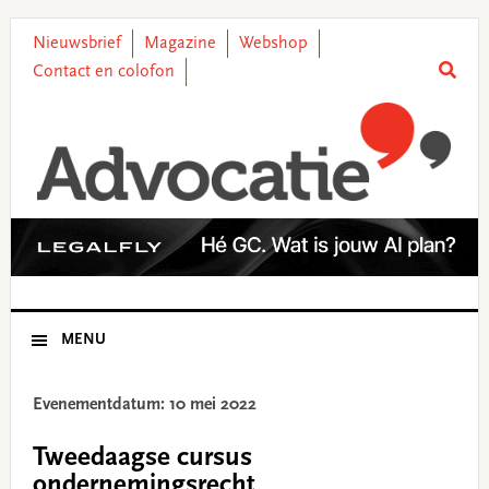
Skip
Skip
Skip
Skip
to
to
to
to
Nieuwsbrief
Magazine
Webshop
primary
main
primary
footer
Contact en colofon
navigation
content
sidebar
MENU
Evenementdatum: 10 mei 2022
Tweedaagse cursus
ondernemingsrecht