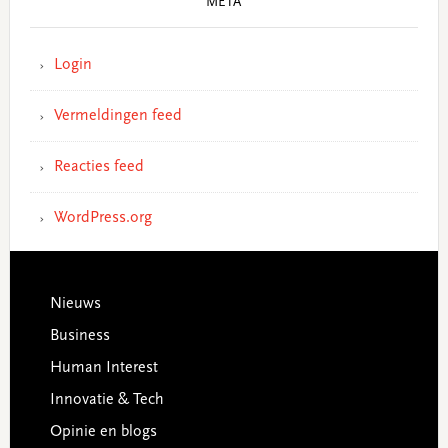
META
Login
Vermeldingen feed
Reacties feed
WordPress.org
Footer
Nieuws
Business
Human Interest
Innovatie & Tech
Opinie en blogs