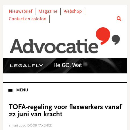
Skip
Skip
Skip
Skip
to
to
to
to
Nieuwsbrief
Magazine
Webshop
primary
main
primary
footer
Contact en colofon
navigation
content
sidebar
MENU
TOFA-regeling voor flexwerkers vanaf
22 juni van kracht
11 juni 2020
DOOR TAXENCE