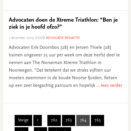
Advocaten doen de Xtreme Triathlon: “Ben je
ziek in je hoofd ofzo?”
1 december 2009
DOOR
ADVOCATIE REDACTIE
Advocaten Erik Doornbos (28) en Jeroen Thiele (28)
trainen ongeveer 25 uur per week om deze herfst deel te
nemen aan The Norseman Xtreme Triathlon in
Noorwegen. "Dat betekent dat we straks vijftien uur
moeten zwemmen in de koude Noorse fjorden, fietsen
op een zeer bergachtig parcours en hopelijk
... lees verder
Interim
Vorige
1
…
762
763
764
765
Page
Page
Page
Page
Page
pages