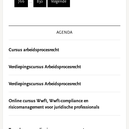
Interim
766
…
830
Volgende
omitted
Page
Page
pages
omitted
Primary
Sidebar
AGENDA
Cursus arbeidsprocesrecht
Verdiepingscursus Arbeidsprocesrecht
Verdiepingscursus Arbeidsprocesrecht
Online cursus Wwft, Wwft-compliance en
risicomanagement voor juridische professionals