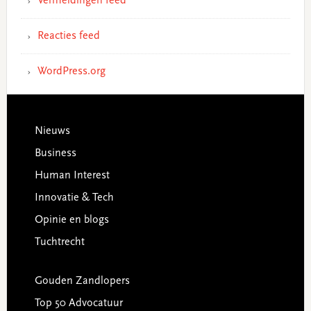
Vermeldingen feed
Reacties feed
WordPress.org
Footer
Nieuws
Business
Human Interest
Innovatie & Tech
Opinie en blogs
Tuchtrecht
Gouden Zandlopers
Top 50 Advocatuur