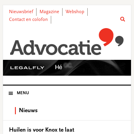
Skip
Skip
Skip
Skip
to
to
to
to
Nieuwsbrief
Magazine
Webshop
primary
main
primary
footer
Contact en colofon
navigation
content
sidebar
MENU
Nieuws
Huilen is voor Knox te laat