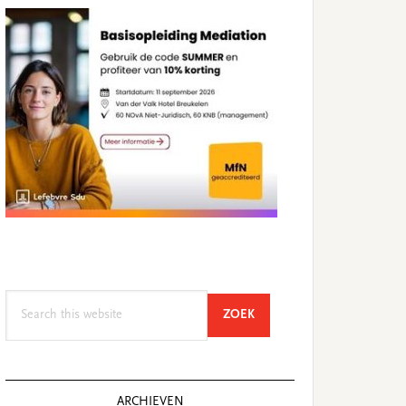
Search
SEARCH
ZOEK
this
website
ARCHIEVEN