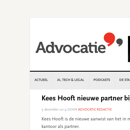
Skip
Skip
Skip
Skip
to
to
to
to
primary
main
primary
footer
navigation
content
sidebar
ACTUEEL
AI, TECH & LEGAL
PODCASTS
DE ST
Kees Hooft nieuwe partner bi
9 december 2014
DOOR
ADVOCATIE REDACTIE
Kees Hooft is de nieuwe aanwist van het in m
kantoor als partner.