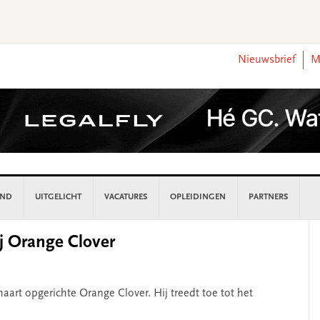
Nieuwsbrief
M
AND
UITGELICHT
VACATURES
OPLEIDINGEN
PARTNERS
P
j Orange Clover
S
aart opgerichte Orange Clover. Hij treedt toe tot het