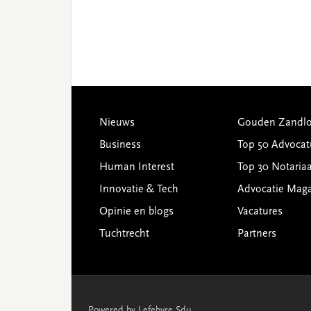
Footer
Nieuws
Gouden Zandlo
Business
Top 50 Advocat
Human Interest
Top 30 Notariaa
Innovatie & Tech
Advocatie Mag
Opinie en blogs
Vacatures
Tuchtrecht
Partners
Powered by Lefebvre Sdu