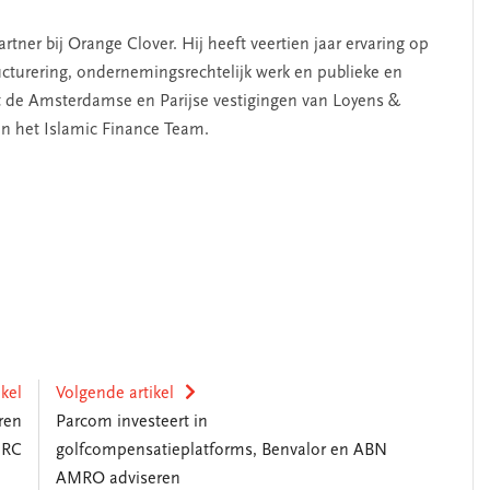
ner bij Orange Clover. Hij heeft veertien jaar ervaring op
ructurering, ondernemingsrechtelijk werk en publieke en
t de Amsterdamse en Parijse vestigingen van Loyens &
an het Islamic Finance Team.
ikel
Volgende artikel
ren
Parcom investeert in
NRC
golfcompensatieplatforms, Benvalor en ABN
AMRO adviseren