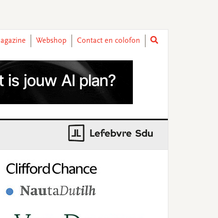
agazine
Webshop
Contact en colofon
rimary
idebar