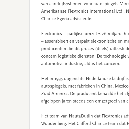
van aandrijfsystemen voor autospiegels Mirro
Amerikaanse Flextronics International Ltd.. Na
Chance Egeria adviseerde.
Flextronics – jaarlijkse omzet € 26 miljard, 
– assembleert en verpakt elektronische en m
producenten die dit proces (deels) uitbestede
concern logistieke diensten. De technologie va
automotive industrie, aldus het concern.
Het in 1935 opgerichte Nederlandse bedrijf i
autospiegels, met fabrieken in China, Mexic
Zuid-Amerika. De producent behaalde het af
afgelopen jaren steeds een omzetgroei van c
Het team van NautaDutilh dat Flextronics adv
Woudenberg. Het Clifford Chance-team dat Eg