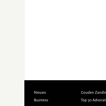
Footer
Nieuws
Gouden Zandlo
Business
Top 50 Advocat