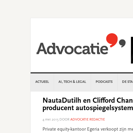
Skip
Skip
Skip
Skip
to
to
to
to
primary
main
primary
footer
navigation
content
sidebar
ACTUEEL
AI, TECH & LEGAL
PODCASTS
DE ST
NautaDutilh en Clifford Chan
producent autospiegelsyste
4 mei 2015
DOOR
ADVOCATIE REDACTIE
Private equity-kantoor Egeria verkoopt zijn