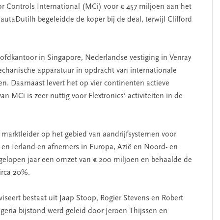
r Controls International (MCi) voor € 457 miljoen aan het
utaDutilh begeleidde de koper bij de deal, terwijl Clifford
hoofdkantoor in Singapore, Nederlandse vestiging in Venray
echanische apparatuur in opdracht van internationale
n. Daarnaast levert het op vier continenten actieve
n MCi is zeer nuttig voor Flextronics’ activiteiten in de
s marktleider op het gebied van aandrijfsystemen voor
o en Ierland en afnemers in Europa, Azië en Noord- en
gelopen jaar een omzet van € 200 miljoen en behaalde de
irca 20%.
iseert bestaat uit Jaap Stoop, Rogier Stevens en Robert
eria bijstond werd geleid door Jeroen Thijssen en