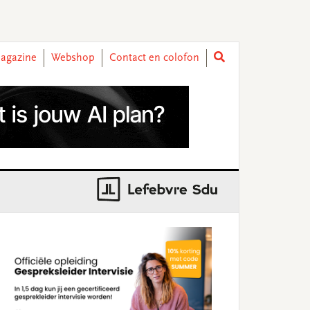
agazine
Webshop
Contact en colofon
rimary
idebar