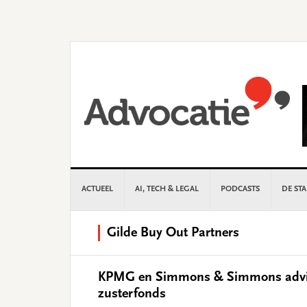
Skip
Skip
Skip
Skip
to
to
to
to
primary
main
primary
footer
navigation
content
sidebar
ACTUEEL
AI, TECH & LEGAL
PODCASTS
DE ST
Gilde Buy Out Partners
KPMG en Simmons & Simmons advis
zusterfonds