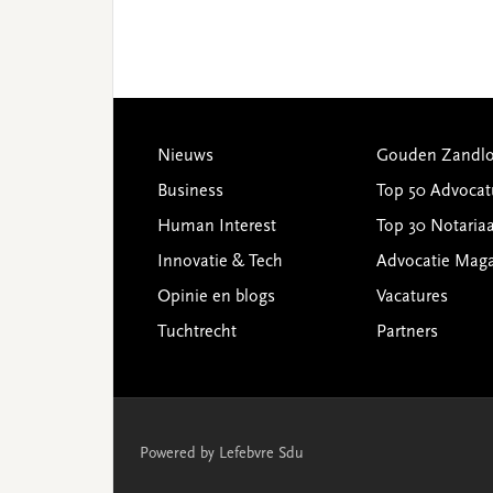
Footer
Nieuws
Gouden Zandlo
Business
Top 50 Advocat
Human Interest
Top 30 Notariaa
Innovatie & Tech
Advocatie Mag
Opinie en blogs
Vacatures
Tuchtrecht
Partners
Powered by Lefebvre Sdu