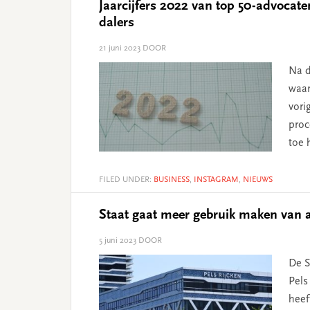
Jaarcijfers 2022 van top 50-advocaten
dalers
21 juni 2023
DOOR
Na d
waar
vori
proc
toe 
FILED UNDER:
BUSINESS
,
INSTAGRAM
,
NIEUWS
Staat gaat meer gebruik maken van a
5 juni 2023
DOOR
De S
Pels
heef