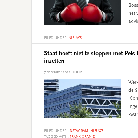
Boss
het 
advi
FILED UNDER:
NIEUWS
Staat hoeft niet te stoppen met Pels
inzetten
7 december 2022
DOOR
Werk
de S
‘Com
inge
kwa
FILED UNDER:
INSTAGRAM
,
NIEUWS
TAGGED WITH:
FRANK ORANJE