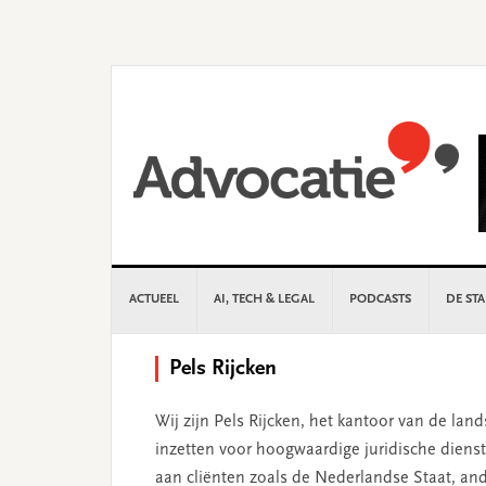
Skip
Skip
Skip
Skip
to
to
to
to
primary
main
primary
footer
navigation
content
sidebar
ACTUEEL
AI, TECH & LEGAL
PODCASTS
DE ST
Pels Rijcken
Wij zijn Pels Rijcken, het kantoor van de lan
inzetten voor hoogwaardige juridische dienst
aan cliënten zoals de Nederlandse Staat, and