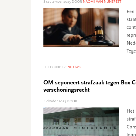
8 september 2025
DOOR
NAOMI VAN NUNSPEET
Een 
staa
cont
repr
Nede
Tege
FILED UNDER:
NIEUWS
OM seponeert strafzaak tegen Box 
verschoningsrecht
6 oktober 2023
DOOR
Het 
stra
Cons
loop