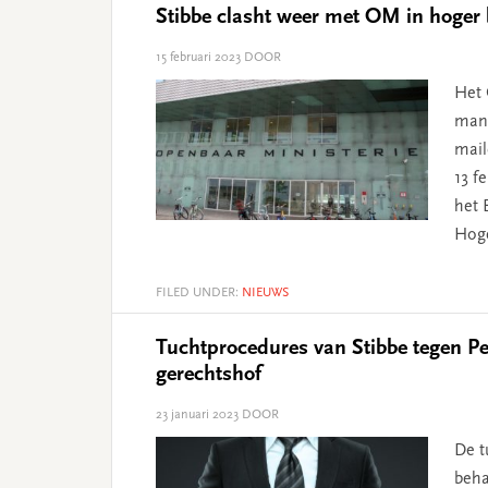
Stibbe clasht weer met OM in hoger
15 februari 2023
DOOR
Het 
mani
mail
13 f
het 
Hog
FILED UNDER:
NIEUWS
Tuchtprocedures van Stibbe tegen Pe
gerechtshof
23 januari 2023
DOOR
De t
beha