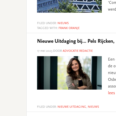
‘Com
werd
FILED UNDER:
NIEUWS
TAGGED WITH:
FRANK ORANJE
Nieuwe Uitdaging bij… Pels Rijcken
17 mei 2023
DOOR
ADVOCATIE REDACTIE
Een 
de o
nieu
Osbo
asso
lees
FILED UNDER:
NIEUWE UITDAGING
,
NIEUWS