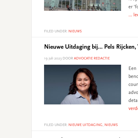
er '
... l
FILED UNDER:
NIEUWS
Nieuwe Uitdaging bij… Pels Rijcken
19 juli 2023
DOOR
ADVOCATIE REDACTIE
Een 
beno
coun
advo
deta
verd
FILED UNDER:
NIEUWE UITDAGING
,
NIEUWS