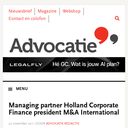
Skip
Skip
Skip
Skip
to
to
to
to
Nieuwsbrief
Magazine
Webshop
primary
main
primary
footer
Contact en colofon
navigation
content
sidebar
MENU
Managing partner Holland Corporate
Finance president M&A International
22 november 2011
DOOR
ADVOCATIE REDACTIE