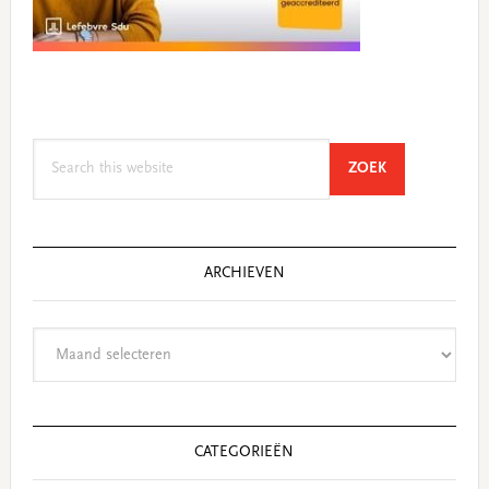
Search
SEARCH
ZOEK
this
website
ARCHIEVEN
Archieven
CATEGORIEËN