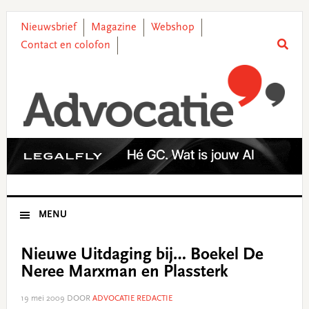
Skip
Skip
Skip
Skip
to
to
to
to
Nieuwsbrief
Magazine
Webshop
primary
main
primary
footer
Contact en colofon
navigation
content
sidebar
MENU
Nieuwe Uitdaging bij… Boekel De
Neree Marxman en Plassterk
19 mei 2009
DOOR
ADVOCATIE REDACTIE