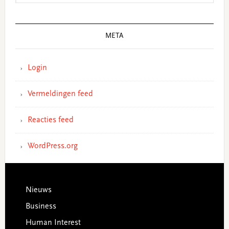
META
Login
Vermeldingen feed
Reacties feed
WordPress.org
Footer
Nieuws
Business
Human Interest