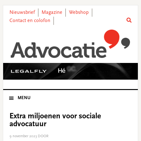
Skip
Skip
Skip
Skip
to
to
to
to
Nieuwsbrief
Magazine
Webshop
primary
main
primary
footer
Contact en colofon
navigation
content
sidebar
MENU
Extra miljoenen voor sociale
advocatuur
9 november 2023
DOOR