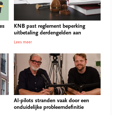
es
KNB past reglement beperking
uitbetaling derdengelden aan
Lees meer
j
AI-pilots stranden vaak door een
onduidelijke probleemdefinitie