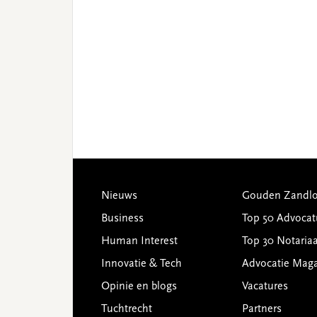
Footer
Nieuws
Gouden Zandlo
Business
Top 50 Advocat
Human Interest
Top 30 Notariaa
Innovatie & Tech
Advocatie Mag
Opinie en blogs
Vacatures
Tuchtrecht
Partners