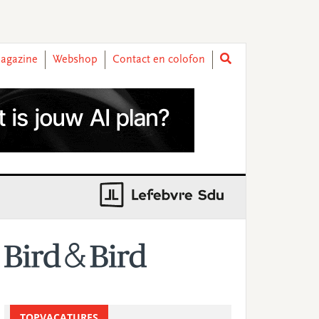
agazine
Webshop
Contact en colofon
rimary
idebar
TOPVACATURES