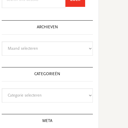
this
website
ARCHIEVEN
Archieven
CATEGORIEËN
Categorieën
META