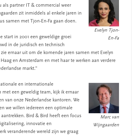
nu als partner IT & commercial weer
jngaarden zit inmiddels al enkele jaren in
 dus samen met Tjon-En-Fa gaan doen.
Evelyn Tjon-
e start in 2001 een geweldige groei
En-Fa
wd in de juridisch en technisch
k zie ernaar uit om de komende jaren samen met Evelyn
en Haag en Amsterdam en met haar te werken aan verdere
ederlandse markt.”
ationale en internationale
n met een geweldig team, kijk ik ernaar
en van onze Nederlandse kantoren. We
en we willen iedereen een optimale
aantrekken. Bird & Bird heeft een focus
Marc van
gitalisering, innovatie en
Wijngaarden
sterk veranderende wereld zijn we graag