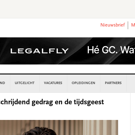
Nieuwsbrief
M
AND
UITGELICHT
VACATURES
OPLEIDINGEN
PARTNERS
P
hrijdend gedrag en de tijdsgeest
S