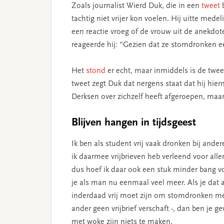
Zoals journalist Wierd Duk, die in een
tweet
b
tachtig niet vrijer kon voelen. Hij uitte med
een reactie vroeg of de vrouw uit de anekdot
reageerde hij: “Gezien dat ze stomdronken e
Het
stond
er echt, maar inmiddels is de twe
tweet zegt Duk dat nergens staat dat hij hie
Derksen over zichzelf heeft afgeroepen, maar 
Blijven hangen in tijdsgeest
Ik ben als student vrij vaak dronken bij ande
ik daarmee vrijbrieven heb verleend voor all
dus hoef ik daar ook een stuk minder bang voo
je als man nu eenmaal veel meer. Als je dat 
inderdaad vrij moet zijn om stomdronken met
ander geen vrijbrief verschaft -, dan ben je 
met woke zijn niets te maken.