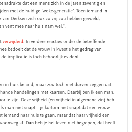
enadrukte dat een mens zich in de jaren zeventig en
elijden met de huidige ‘woke-generatie’. Toen iemand in
e van Derksen zich ook zo vrij zou hebben gevoeld,
en vent mee naar huis nam wel.”.
et
verwijderd
. In verdere reacties onder de betreffende
rmee bedoelt dat de vrouw in kwestie het gedrag van
de implicatie is toch behoorlijk evident.
ren in huis beland, maar zou toch niet durven zeggen dat
erhande handelingen met kaarsen. Daarbij ben ik een man,
r te zijn. Deze vrijheid (en vrijheid in algemene zin) heb
als man niet snapt – je kortom niet snapt dat een vrouw
 iemand naar huis te gaan, maar dat haar vrijheid een
gewoonweg af. Dan heb je het leven niet begrepen, dat heeft