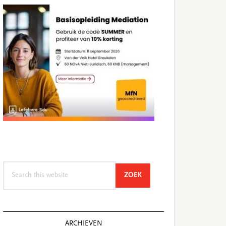
Search
SEARCH
ZOEK
this
website
ARCHIEVEN