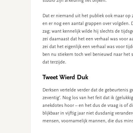
studio zijn afkeuring liet blijken.
Dat er niemand uit het publiek ook maar op 
en er nog een aantal grappen over volgden. D
zag; want kennelijk wilde hij slechts de tijd
zei daarnaast dat het een verhaal was voor aa
zei dat het eigenlijk een verhaal was voor tij
ben nu stiekem toch wel benieuwd naar het s
dat terzijde.
Tweet Wierd Duk
Derksen vertelde verder dat de gebeurtenis g
zeventig’. Nog los van het feit dat ik (gelukk
anekdotes hoor – en het dus de vraag is of dit
blijkbaar in vijftig jaar niet dusdanig verande
mensen, voornamelijk mannen, die dus minste