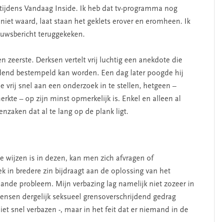
tijdens Vandaag Inside. Ik heb dat tv-programma nog
al niet waard, laat staan het geklets erover en eromheen. Ik
euwsbericht teruggekeken.
 zeerste. Derksen vertelt vrij luchtig een anekdote die
dend bestempeld kan worden. Een dag later poogde hij
vrij snel aan een onderzoek in te stellen, hetgeen –
kte – op zijn minst opmerkelijk is. Enkel en alleen al
enzaken dat al te lang op de plank ligt.
te wijzen is in dezen, kan men zich afvragen of
ek in bredere zin bijdraagt aan de oplossing van het
aande probleem. Mijn verbazing lag namelijk niet zozeer in
ensen dergelijk seksueel grensoverschrijdend gedrag
et snel verbazen -, maar in het feit dat er niemand in de