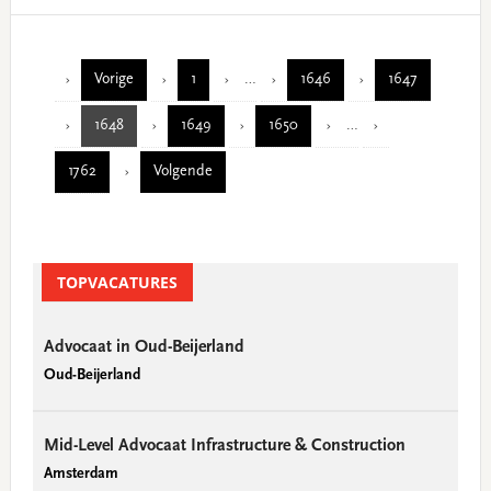
Interim
Vorige
1
…
1646
1647
Page
Page
Page
pages
Interim
1648
1649
1650
…
omitted
Page
Page
Page
pages
1762
Volgende
omitted
Page
Primary
TOPVACATURES
Sidebar
Advocaat in Oud-Beijerland
Oud-Beijerland
Mid-Level Advocaat Infrastructure & Construction
Amsterdam