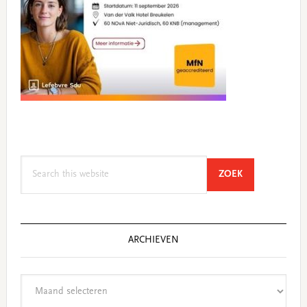
Search
SEARCH
ZOEK
this
website
ARCHIEVEN
Archieven