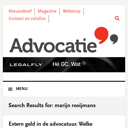
Skip
Skip
Skip
Skip
to
to
to
to
Nieuwsbrief
Magazine
Webshop
primary
main
primary
footer
Contact en colofon
navigation
content
sidebar
MENU
Search Results for: marijn rooijmans
Extern geld in de advocatuur. Welke