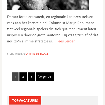
De war for talent woedt, en regionale kantoren trekken
vaak aan het kortste eind. Columnist Marijn Rooijmans
ziet veel regionale spelers die zich qua recruitment laten
inspireren door de grote kantoren. Hij vraag zich af of dat
nou zo'n slimme strategie is.
... lees verder
FILED UNDER:
OPINIE EN BLOGS
1
2
3
Volgende
Page
Page
Page
Primary
TOPVACATURES
Sidebar