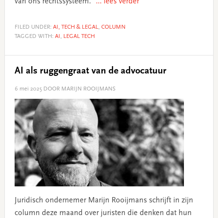
van ons rechtssysteem."
... lees verder
FILED UNDER:
AI, TECH & LEGAL
,
COLUMN
TAGGED WITH:
AI
,
LEGAL TECH
AI als ruggengraat van de advocatuur
6 mei 2025
DOOR MARIJN ROOIJMANS
Juridisch ondernemer Marijn Rooijmans schrijft in zijn
column deze maand over juristen die denken dat hun