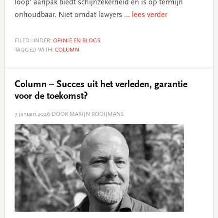
loop' aanpak biedt schijnzekerheid en is op termijn
onhoudbaar. Niet omdat lawyers
... lees verder
FILED UNDER:
OPINIE EN BLOGS
TAGGED WITH:
COLUMN
Column – Succes uit het verleden, garantie
voor de toekomst?
7 januari 2026
DOOR MARIJN ROOIJMANS