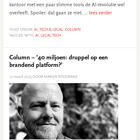
kantoor met een paar slimme tools de AI-revolutie wel
overleeft. Spoiler: dat gaan ze niet.
... lees verder
FILED UNDER:
AI, TECH & LEGAL
,
COLUMN
TAGGED WITH:
AI
,
LEGAL TECH
Column – ’40 miljoen: druppel op een
brandend platform?’
12 maart 2025
DOOR MARIJN ROOIMANS