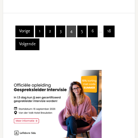
Interim
Vorige
1
2
3
4
5
6
…
18
Page
Page
Page
Page
Page
Page
Page
pages
Volgende
omitted
Primary
Sidebar