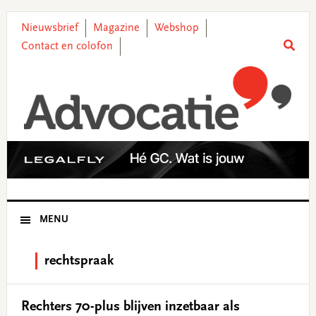
Skip
Skip
Skip
Skip
to
to
to
to
Nieuwsbrief
Magazine
Webshop
primary
main
primary
footer
Contact en colofon
navigation
content
sidebar
MENU
rechtspraak
Rechters 70-plus blijven inzetbaar als